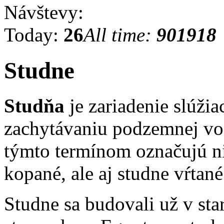
Návštevy:
Today:
26
All time:
901918
Studne
Studňa
je zariadenie slúžia
zachytávaniu podzemnej vo
týmto termínom označujú ni
kopané, ale aj studne vŕtané
Studne sa budovali už v st