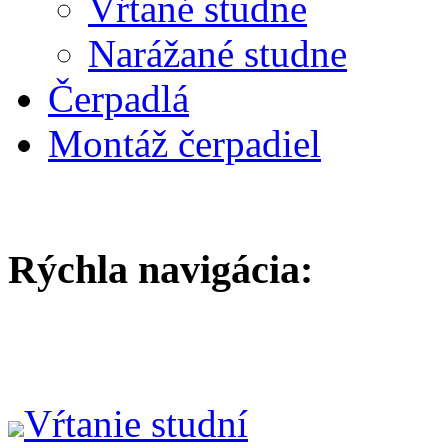
Vŕtané studne
Narážané studne
Čerpadlá
Montáž čerpadiel
Rýchla navigácia:
Vŕtanie studní