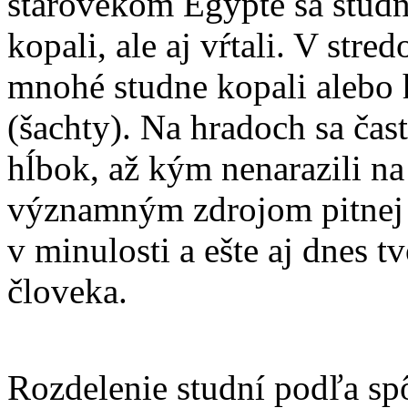
starovekom Egypte sa studn
kopali, ale aj vŕtali. V stre
mnohé studne kopali alebo
(šachty). Na hradoch sa čas
hĺbok, až kým nenarazili na
významným zdrojom pitnej 
v minulosti a ešte aj dnes 
človeka.
Rozdelenie studní podľa s